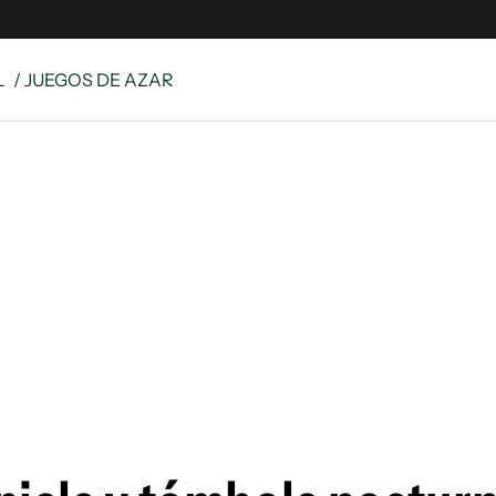
L
/ JUEGOS DE AZAR
e
S
n
es
Siguenos en:
 y Legales
es especiales
ciones
ters
ina
 Unidos