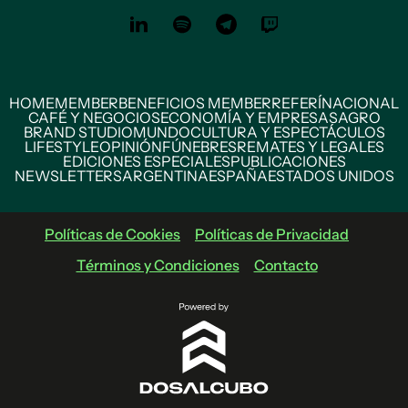
HOME
MEMBER
BENEFICIOS MEMBER
REFERÍ
NACIONAL
CAFÉ Y NEGOCIOS
ECONOMÍA Y EMPRESAS
AGRO
BRAND STUDIO
MUNDO
CULTURA Y ESPECTÁCULOS
LIFESTYLE
OPINIÓN
FÚNEBRES
REMATES Y LEGALES
EDICIONES ESPECIALES
PUBLICACIONES
NEWSLETTERS
ARGENTINA
ESPAÑA
ESTADOS UNIDOS
Políticas de Cookies
Políticas de Privacidad
Términos y Condiciones
Contacto