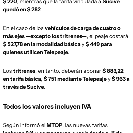
$ 220
, mientras que la tarifa vinculada a
Sucive
quedó en $ 282
.
En el caso de los
vehículos de carga de cuatro o
más ejes —excepto los tritrenes—
, el peaje costará
$ 527,78 en la modalidad básica
y
$ 449 para
quienes utilicen Telepeaje
.
Los
tritrenes
, en tanto, deberán abonar
$ 883,22
en tarifa básica
,
$ 751 mediante Telepeaje
y
$ 963 a
través de Sucive
.
Todos los valores incluyen IVA
Según informó el
MTOP
, las nuevas tarifas