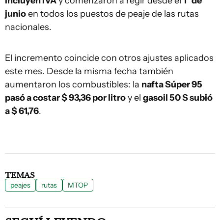
incluyen IVA
y comenzaron a regir desde el
1° de
junio
en todos los puestos de peaje de las rutas
nacionales.
El incremento coincide con otros ajustes aplicados
este mes. Desde la misma fecha también
aumentaron los combustibles: la
nafta Súper 95
pasó a costar $ 93,36 por litro
y el
gasoil 50 S subió
a $ 61,76
.
TEMAS
peajes
rutas
MTOP