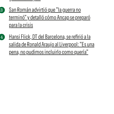
San Román advirtió que "la guerra no
terminó" y detalló cómo Ancap se preparó
para la crisis
Hansi Flick, DT del Barcelona, se refirió a la
salida de Ronald Araujo al Liverpool: "Es una
pena, no pudimos incluirlo como quería"