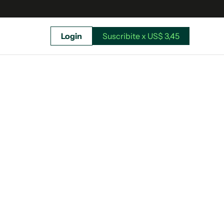
Login
Suscribite x US$ 3,45
uscríbete ahora a El Observador y elegí hasta
donde llegar.
Suscribite x US$ 3,45