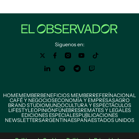
Siguenos en:
HOME
MEMBER
BENEFICIOS MEMBER
REFERÍ
NACIONAL
CAFÉ Y NEGOCIOS
ECONOMÍA Y EMPRESAS
AGRO
BRAND STUDIO
MUNDO
CULTURA Y ESPECTÁCULOS
LIFESTYLE
OPINIÓN
FÚNEBRES
REMATES Y LEGALES
EDICIONES ESPECIALES
PUBLICACIONES
NEWSLETTERS
ARGENTINA
ESPAÑA
ESTADOS UNIDOS