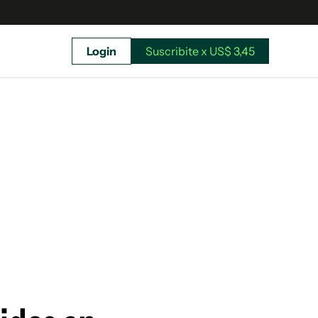
Login
Suscribite x US$ 3,45
uscríbete ahora a El Observador y elegí hasta
donde llegar.
Suscribite x US$ 3,45