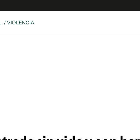
L
/ VIOLENCIA
e
S
n
es
Siguenos en:
 y Legales
es especiales
ciones
ters
ina
 Unidos