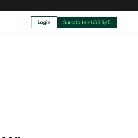
Login
Suscribite x US$ 3,45
uscríbete ahora a El Observador y elegí hasta
donde llegar.
Suscribite x US$ 3,45