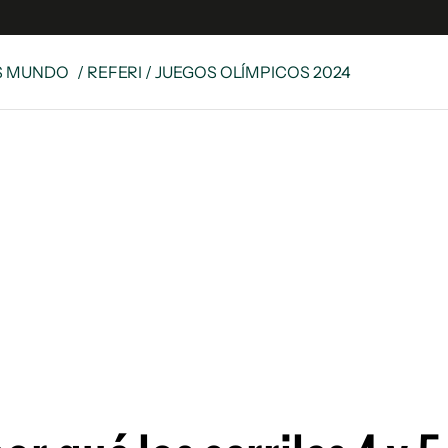
S MUNDO
/ REFERI / JUEGOS OLÍMPICOS 2024
e
S
n
es
Siguenos en:
 y Legales
es especiales
ciones
ters
ina
 Unidos