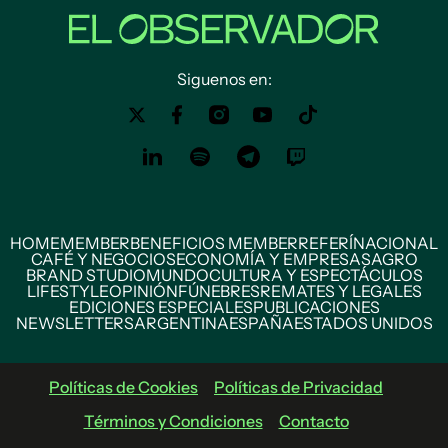
Siguenos en:
HOME
MEMBER
BENEFICIOS MEMBER
REFERÍ
NACIONAL
CAFÉ Y NEGOCIOS
ECONOMÍA Y EMPRESAS
AGRO
BRAND STUDIO
MUNDO
CULTURA Y ESPECTÁCULOS
LIFESTYLE
OPINIÓN
FÚNEBRES
REMATES Y LEGALES
EDICIONES ESPECIALES
PUBLICACIONES
NEWSLETTERS
ARGENTINA
ESPAÑA
ESTADOS UNIDOS
Políticas de Cookies
Políticas de Privacidad
Términos y Condiciones
Contacto