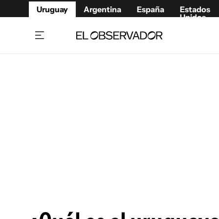
Uruguay
Argentina
España
Estados
Unidos
Home
Juegos 
Referí
Rugby
Fútbol
Básque
Mundial 2026
Tenis
Resultados Deportivos
Runnin
Fútbol internacional
Polidep
Copa Libertadores
Motor