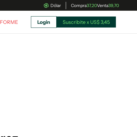
Dólar
Compra
37,20
Venta
39,70
INFORME
Login
Suscribite x US$ 3,45
uscríbete ahora a El Observador y elegí hasta
donde llegar.
Suscribite x US$ 3,45