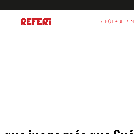
/
FÚTBOL
/ 
Olímpicos
S
tbol
g
ortivo