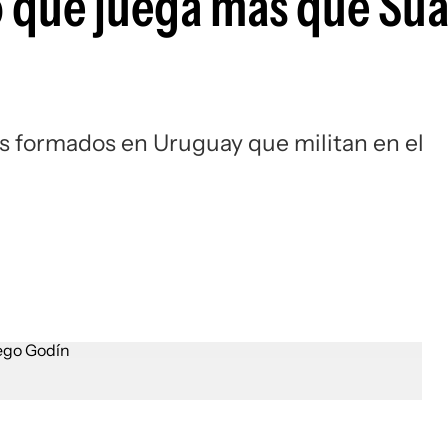
o que juega más que Suá
Si
tas formados en Uruguay que militan en el