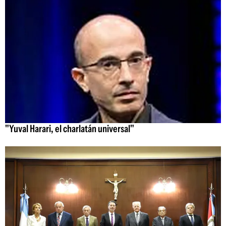
"Yuval Harari, el charlatán universal"