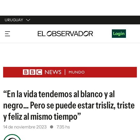
URUGUAY
URUGUAY
Login
ARGENTINA
ESPAÑA
ESTADOS UNIDOS
“En la vida tendemos al blanco y al
negro… Pero se puede estar trisliz, triste
y feliz al mismo tiempo”
14 de noviembre 2023
7:35 hs