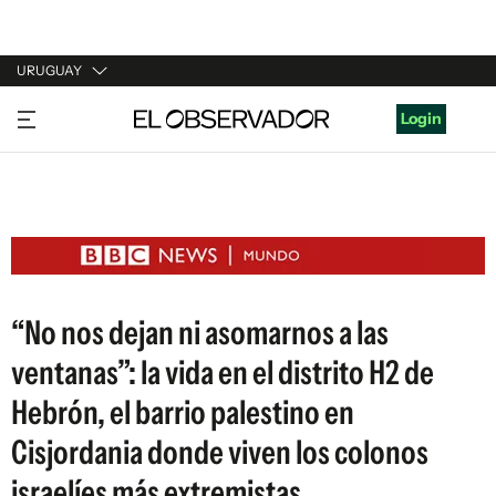
URUGUAY
URUGUAY
Login
ARGENTINA
ESPAÑA
ESTADOS UNIDOS
“No nos dejan ni asomarnos a las
ventanas”: la vida en el distrito H2 de
Hebrón, el barrio palestino en
Cisjordania donde viven los colonos
israelíes más extremistas