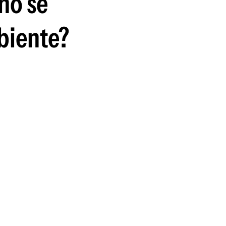
no se
biente?