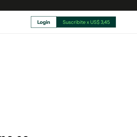
Login
Suscribite x US$ 3,45
uscríbete ahora a El Observador y elegí hasta
donde llegar.
Suscribite x US$ 3,45