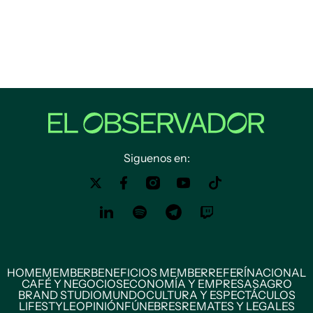
Siguenos en:
HOME
MEMBER
BENEFICIOS MEMBER
REFERÍ
NACIONAL
CAFÉ Y NEGOCIOS
ECONOMÍA Y EMPRESAS
AGRO
BRAND STUDIO
MUNDO
CULTURA Y ESPECTÁCULOS
LIFESTYLE
OPINIÓN
FÚNEBRES
REMATES Y LEGALES