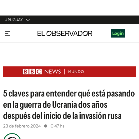
URUGUAY
URUGUAY
Login
ARGENTINA
ESPAÑA
ESTADOS UNIDOS
5 claves para entender qué está pasando
en la guerra de Ucrania dos años
después del inicio de la invasión rusa
23 de febrero 2024
0:47 hs