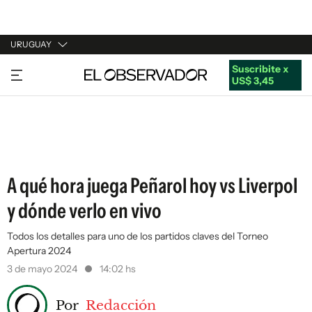
URUGUAY
Suscribite x
URUGUAY
US$ 3,45
ARGENTINA
ESPAÑA
ESTADOS UNIDOS
A qué hora juega Peñarol hoy vs Liverpol
y dónde verlo en vivo
Todos los detalles para uno de los partidos claves del Torneo
Apertura 2024
3 de mayo 2024
14:02 hs
Por
Redacción