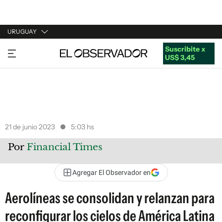
URUGUAY
Suscribite x
URUGUAY
US$ 3,45
ARGENTINA
ESPAÑA
ESTADOS UNIDOS
21 de junio 2023
5:03 hs
Por
Financial Times
Agregar El Observador en
Aerolíneas se consolidan y relanzan para
reconfigurar los cielos de América Latina