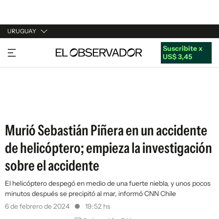
URUGUAY
Suscribite x
URUGUAY
US$ 3,45
ARGENTINA
ESPAÑA
ESTADOS UNIDOS
Murió Sebastián Piñera en un accidente
de helicóptero; empieza la investigación
sobre el accidente
El helicóptero despegó en medio de una fuerte niebla, y unos pocos
minutos después se precipitó al mar, informó CNN Chile
6 de febrero de 2024
19:52 hs