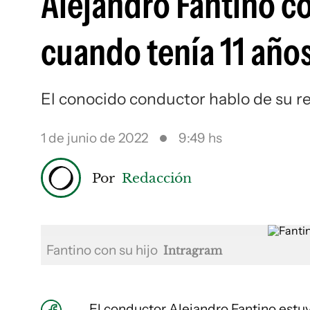
Alejandro Fantino co
cuando tenía 11 año
El conocido conductor hablo de su r
1 de junio de 2022
9:49 hs
Por
Redacción
Fantino con su hijo
Intragram
El conductor Alejandro Fantino es