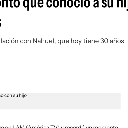
ntó que conoció a su hi
s
elación con Nahuel, que hoy tiene 30 años
tuvo en LAM (América TV) y recordó un momento