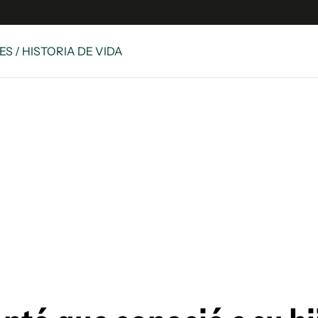
S / HISTORIA DE VIDA
e
S
n
es
Siguenos en:
 y Legales
es especiales
ciones
ters
ina
 Unidos