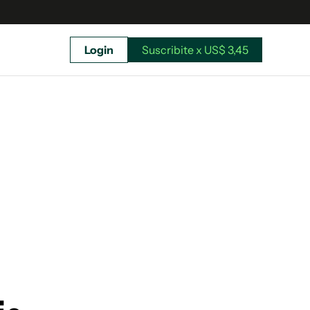
Login
Suscribite x US$ 3,45
uscríbete ahora a El Observador y elegí hasta
donde llegar.
Suscribite x US$ 3,45