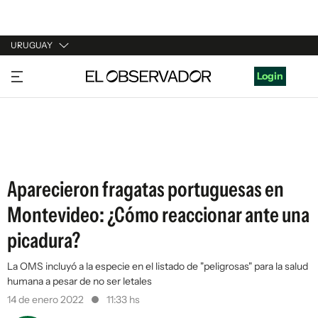
URUGUAY
URUGUAY
Login
ARGENTINA
ESPAÑA
ESTADOS UNIDOS
Aparecieron fragatas portuguesas en
Montevideo: ¿Cómo reaccionar ante una
picadura?
La OMS incluyó a la especie en el listado de "peligrosas" para la salud
humana a pesar de no ser letales
14 de enero 2022
11:33 hs