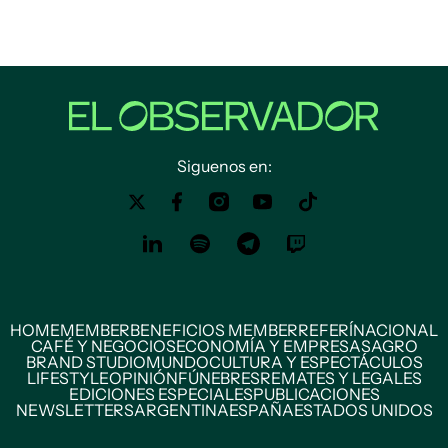
Siguenos en:
HOME
MEMBER
BENEFICIOS MEMBER
REFERÍ
NACIONAL
CAFÉ Y NEGOCIOS
ECONOMÍA Y EMPRESAS
AGRO
BRAND STUDIO
MUNDO
CULTURA Y ESPECTÁCULOS
LIFESTYLE
OPINIÓN
FÚNEBRES
REMATES Y LEGALES
EDICIONES ESPECIALES
PUBLICACIONES
NEWSLETTERS
ARGENTINA
ESPAÑA
ESTADOS UNIDOS