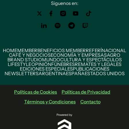
Siguenos en:
HOME
MEMBER
BENEFICIOS MEMBER
REFERÍ
NACIONAL
CAFÉ Y NEGOCIOS
ECONOMÍA Y EMPRESAS
AGRO
BRAND STUDIO
MUNDO
CULTURA Y ESPECTÁCULOS
LIFESTYLE
OPINIÓN
FÚNEBRES
REMATES Y LEGALES
EDICIONES ESPECIALES
PUBLICACIONES
NEWSLETTERS
ARGENTINA
ESPAÑA
ESTADOS UNIDOS
Políticas de Cookies
Políticas de Privacidad
Términos y Condiciones
Contacto