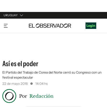
URUGUAY
URUGUAY
Login
ARGENTINA
ESPAÑA
ESTADOS UNIDOS
Así es el poder
El Partido del Trabajo de Corea del Norte cerró su Congreso con un
festival espectacular
22 de mayo 2016
14:04 hs
Por
Redacción