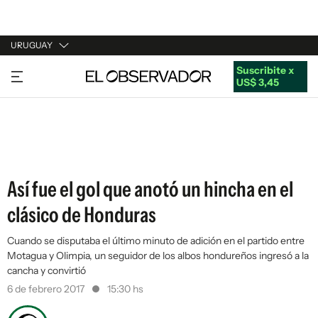
URUGUAY
Suscribite x
URUGUAY
US$ 3,45
ARGENTINA
ESPAÑA
ESTADOS UNIDOS
Así fue el gol que anotó un hincha en el
clásico de Honduras
Cuando se disputaba el último minuto de adición en el partido entre
Motagua y Olimpia, un seguidor de los albos hondureños ingresó a la
cancha y convirtió
6 de febrero 2017
15:30 hs