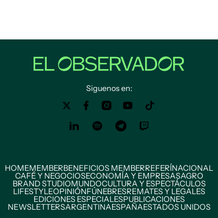
Siguenos en:
HOME
MEMBER
BENEFICIOS MEMBER
REFERÍ
NACIONAL
CAFÉ Y NEGOCIOS
ECONOMÍA Y EMPRESAS
AGRO
BRAND STUDIO
MUNDO
CULTURA Y ESPECTÁCULOS
LIFESTYLE
OPINIÓN
FÚNEBRES
REMATES Y LEGALES
EDICIONES ESPECIALES
PUBLICACIONES
NEWSLETTERS
ARGENTINA
ESPAÑA
ESTADOS UNIDOS