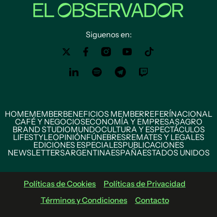
Siguenos en:
HOME
MEMBER
BENEFICIOS MEMBER
REFERÍ
NACIONAL
CAFÉ Y NEGOCIOS
ECONOMÍA Y EMPRESAS
AGRO
BRAND STUDIO
MUNDO
CULTURA Y ESPECTÁCULOS
LIFESTYLE
OPINIÓN
FÚNEBRES
REMATES Y LEGALES
EDICIONES ESPECIALES
PUBLICACIONES
NEWSLETTERS
ARGENTINA
ESPAÑA
ESTADOS UNIDOS
Políticas de Cookies
Políticas de Privacidad
Términos y Condiciones
Contacto