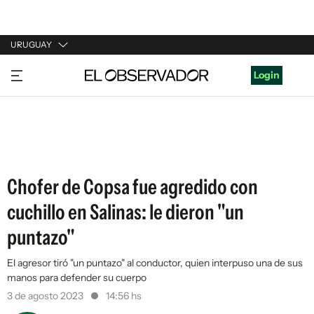
URUGUAY
URUGUAY
Login
ARGENTINA
ESPAÑA
ESTADOS UNIDOS
Chofer de Copsa fue agredido con
cuchillo en Salinas: le dieron "un
puntazo"
El agresor tiró "un puntazo" al conductor, quien interpuso una de sus
manos para defender su cuerpo
3 de agosto 2023
14:56 hs