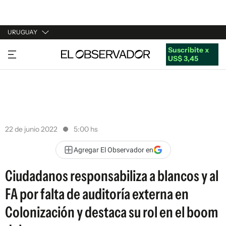
URUGUAY
Suscribite x
URUGUAY
US$ 3,45
ARGENTINA
ESPAÑA
ESTADOS UNIDOS
22 de junio 2022
5:00 hs
Agregar El Observador en
Ciudadanos responsabiliza a blancos y al
FA por falta de auditoría externa en
Colonización y destaca su rol en el boom