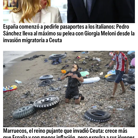
España comenzó a pedirle pasaportes a los italianos: Pedro
Sánchez lleva al máximo su pelea con Giorgia Meloni desde la
invasión migratoria a Ceuta
Marruecos, el reino pujante que invadió Ceuta: crece más
que España y con menos inflación, pero expulsa a sus jóvenes