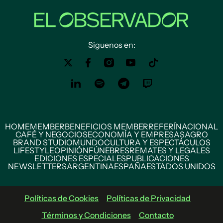
Siguenos en:
HOME
MEMBER
BENEFICIOS MEMBER
REFERÍ
NACIONAL
CAFÉ Y NEGOCIOS
ECONOMÍA Y EMPRESAS
AGRO
BRAND STUDIO
MUNDO
CULTURA Y ESPECTÁCULOS
LIFESTYLE
OPINIÓN
FÚNEBRES
REMATES Y LEGALES
EDICIONES ESPECIALES
PUBLICACIONES
NEWSLETTERS
ARGENTINA
ESPAÑA
ESTADOS UNIDOS
Políticas de Cookies
Políticas de Privacidad
Términos y Condiciones
Contacto