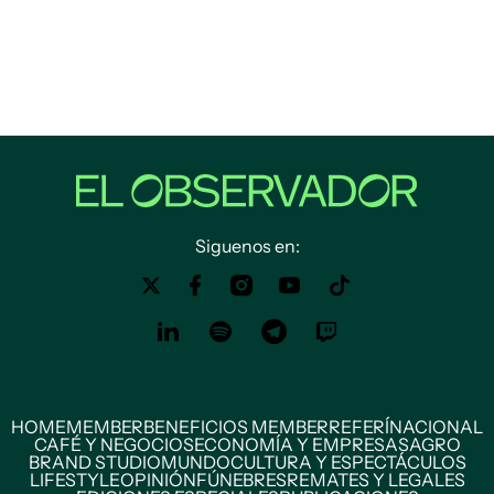
Siguenos en:
HOME
MEMBER
BENEFICIOS MEMBER
REFERÍ
NACIONAL
CAFÉ Y NEGOCIOS
ECONOMÍA Y EMPRESAS
AGRO
BRAND STUDIO
MUNDO
CULTURA Y ESPECTÁCULOS
LIFESTYLE
OPINIÓN
FÚNEBRES
REMATES Y LEGALES