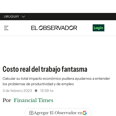
URUGUAY
URUGUAY
Login
ARGENTINA
ESPAÑA
ESTADOS UNIDOS
Costo real del trabajo fantasma
Calcular su total impacto económico pudiera ayudarnos a entender
los problemas de productividad y de empleo
3 de febrero 2023
13:59 hs
Por
Financial Times
Agregar El Observador en