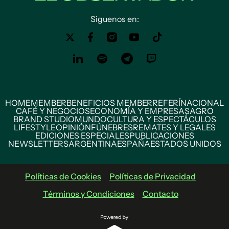
Siguenos en:
HOME
MEMBER
BENEFICIOS MEMBER
REFERÍ
NACIONAL
CAFÉ Y NEGOCIOS
ECONOMÍA Y EMPRESAS
AGRO
BRAND STUDIO
MUNDO
CULTURA Y ESPECTÁCULOS
LIFESTYLE
OPINIÓN
FÚNEBRES
REMATES Y LEGALES
EDICIONES ESPECIALES
PUBLICACIONES
NEWSLETTERS
ARGENTINA
ESPAÑA
ESTADOS UNIDOS
Políticas de Cookies
Políticas de Privacidad
Términos y Condiciones
Contacto