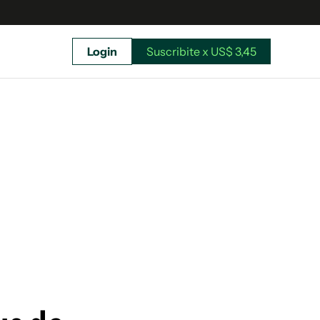
Login
Suscribite x US$ 3,45
uscríbete ahora a El Observador y elegí hasta
donde llegar.
Suscribite x US$ 3,45