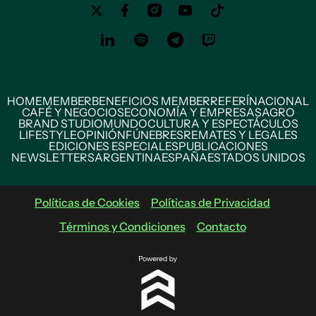
HOME
MEMBER
BENEFICIOS MEMBER
REFERÍ
NACIONAL
CAFÉ Y NEGOCIOS
ECONOMÍA Y EMPRESAS
AGRO
BRAND STUDIO
MUNDO
CULTURA Y ESPECTÁCULOS
LIFESTYLE
OPINIÓN
FÚNEBRES
REMATES Y LEGALES
EDICIONES ESPECIALES
PUBLICACIONES
NEWSLETTERS
ARGENTINA
ESPAÑA
ESTADOS UNIDOS
Políticas de Cookies
Políticas de Privacidad
Términos y Condiciones
Contacto