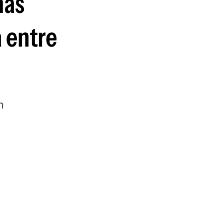
más
a entre
n