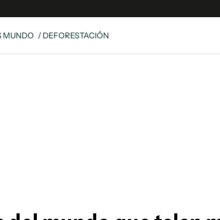
S MUNDO
/ DEFORESTACIÓN
e
S
n
es
Siguenos en:
 y Legales
es especiales
ciones
ters
ina
 Unidos