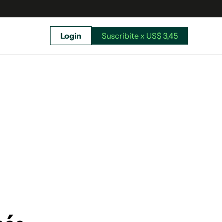
Login
Suscribite x US$ 3,45
uscríbete ahora a El Observador y elegí hasta
donde llegar.
Suscribite x US$ 3,45