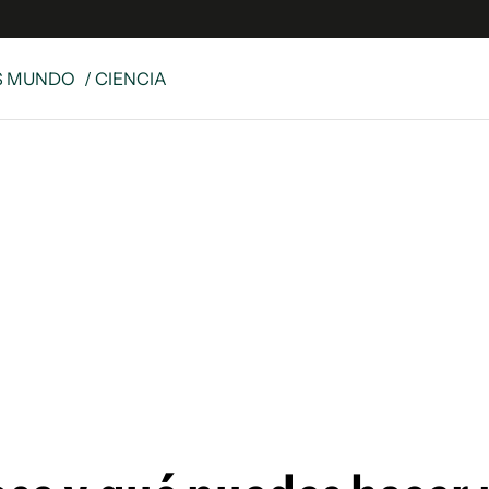
S MUNDO
/ CIENCIA
e
S
n
es
Siguenos en:
 y Legales
es especiales
ciones
ters
ina
 Unidos