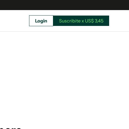
Login
Suscribite x US$ 3,45
uscríbete ahora a El Observador y elegí hasta
donde llegar.
Suscribite x US$ 3,45