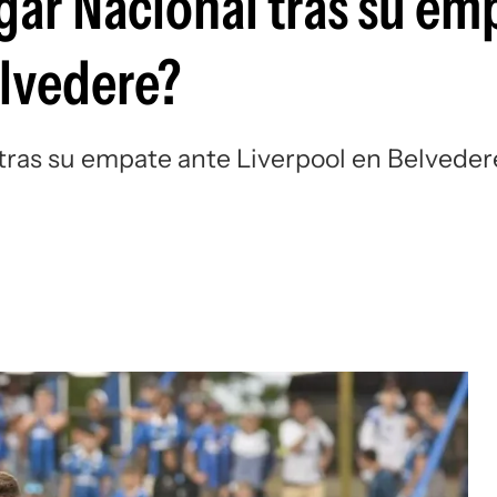
gar Nacional tras su em
Si
elvedere?
 tras su empate ante Liverpool en Belveder