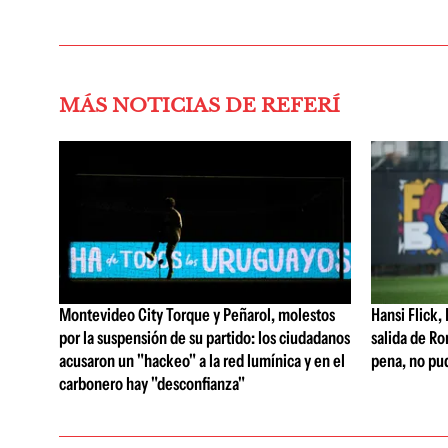
MÁS NOTICIAS DE REFERÍ
Montevideo City Torque y Peñarol, molestos
Hansi Flick, 
por la suspensión de su partido: los ciudadanos
salida de Ro
acusaron un "hackeo" a la red lumínica y en el
pena, no pu
carbonero hay "desconfianza"