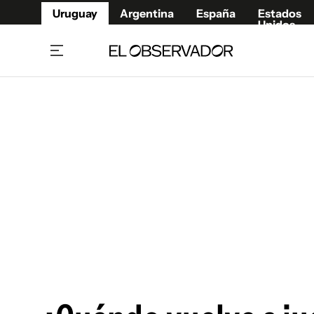
Uruguay
Argentina
España
Estados
Unidos
Home
Juegos 
Referí
Rugby
Fútbol
Básque
Mundial 2026
Tenis
Resultados Deportivos
Runnin
Fútbol internacional
Polidep
Copa Libertadores
Motor