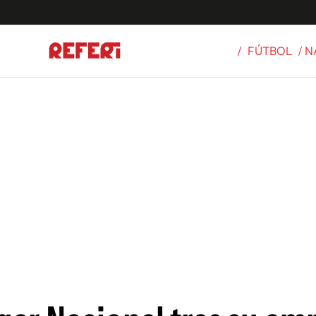
/
FÚTBOL
/ 
Olímpicos
S
tbol
g
ortivo