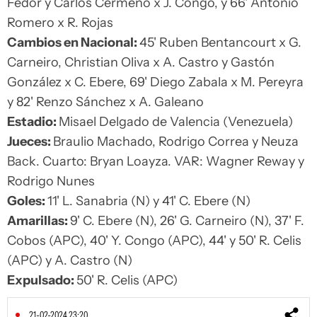
Fedor y Carlos Cermeño x J. Congo, y 66' Antonio
Romero x R. Rojas
Cambios en Nacional:
45' Ruben Bentancourt x G.
Carneiro, Christian Oliva x A. Castro y Gastón
González x C. Ebere, 69' Diego Zabala x M. Pereyra
y 82' Renzo Sánchez x A. Galeano
Estadio:
Misael Delgado de Valencia (Venezuela)
Jueces:
Braulio Machado, Rodrigo Correa y Neuza
Back. Cuarto: Bryan Loayza. VAR: Wagner Reway y
Rodrigo Nunes
Goles:
11' L. Sanabria (N) y 41' C. Ebere (N)
Amarillas:
9' C. Ebere (N), 26' G. Carneiro (N), 37' F.
Cobos (APC), 40' Y. Congo (APC), 44' y 50' R. Celis
(APC) y A. Castro (N)
Expulsado:
50' R. Celis (APC)
21-02-2024 23:20