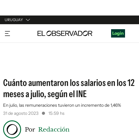
URUGUAY
URUGUAY
Login
ARGENTINA
ESPAÑA
ESTADOS UNIDOS
Cuánto aumentaron los salarios en los 12
meses a julio, según el INE
En julio, las remuneraciones tuvieron un incremento de 1,46%
31 de agosto 2023
15:59 hs
Por
Redacción