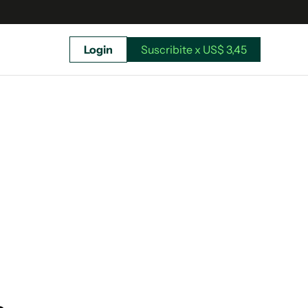
Login
Suscribite x US$ 3,45
uscríbete ahora a El Observador y elegí hasta
donde llegar.
Suscribite x US$ 3,45