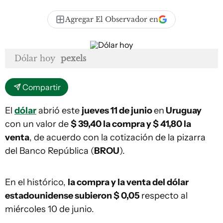
Agregar El Observador en
Dólar hoy
pexels
Compartir
El
dólar
abrió este
jueves 11 de junio
en
Uruguay
con un valor de
$ 39,40 la compra y $ 41,80
la
venta
, de acuerdo con la cotización de la pizarra
del Banco República (
BROU
).
En el histórico,
la compra y la venta del dólar
estadounidense subieron $ 0,05
respecto al
miércoles 10 de junio.