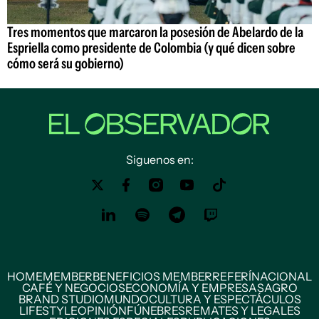
Tres momentos que marcaron la posesión de Abelardo de la
Espriella como presidente de Colombia (y qué dicen sobre
cómo será su gobierno)
Siguenos en:
HOME
MEMBER
BENEFICIOS MEMBER
REFERÍ
NACIONAL
CAFÉ Y NEGOCIOS
ECONOMÍA Y EMPRESAS
AGRO
BRAND STUDIO
MUNDO
CULTURA Y ESPECTÁCULOS
LIFESTYLE
OPINIÓN
FÚNEBRES
REMATES Y LEGALES