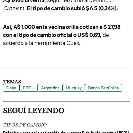
A$ 1.465 la venta
, según el diario argentino
El
Cronista
.
El tipo de cambio subió $A 5 (0,34%)
.
Así, A$ 1.000 en la vecina orilla cotizan a $ 27,98
con el tipo de cambio oficial o US$ 0,69,
de
acuerdo a la herramienta Cuex.
TEMAS
Dólar
BROU
Argentina
Uruguay
Banco República
SEGUÍ LEYENDO
TIPOS DE CAMBIO