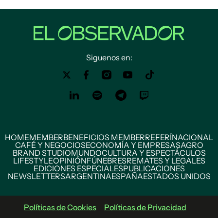
Siguenos en:
HOME
MEMBER
BENEFICIOS MEMBER
REFERÍ
NACIONAL
CAFÉ Y NEGOCIOS
ECONOMÍA Y EMPRESAS
AGRO
BRAND STUDIO
MUNDO
CULTURA Y ESPECTÁCULOS
LIFESTYLE
OPINIÓN
FÚNEBRES
REMATES Y LEGALES
EDICIONES ESPECIALES
PUBLICACIONES
NEWSLETTERS
ARGENTINA
ESPAÑA
ESTADOS UNIDOS
Políticas de Cookies
Políticas de Privacidad