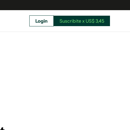
Login
Suscribite x US$ 3,45
uscríbete ahora a El Observador y elegí hasta
donde llegar.
Suscribite x US$ 3,45