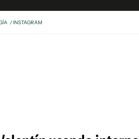
GÍA
/ INSTAGRAM
e
S
n
es
Siguenos en:
 y Legales
es especiales
ciones
ters
ina
 Unidos