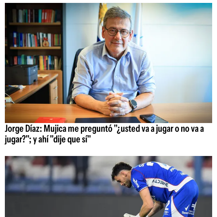
Jorge Díaz: Mujica me preguntó "¿usted va a jugar o no va a
jugar?"; y ahí "dije que sí"