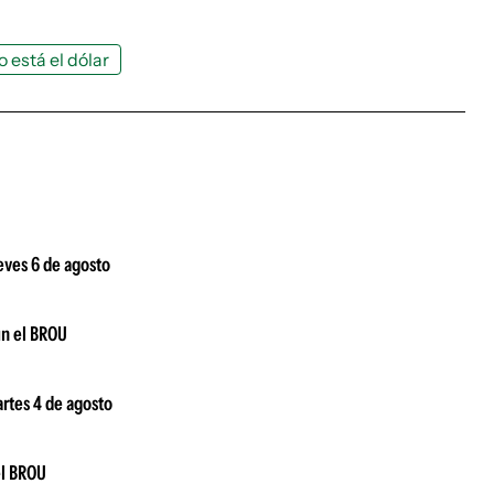
 está el dólar
ueves 6 de agosto
ún el BROU
artes 4 de agosto
el BROU