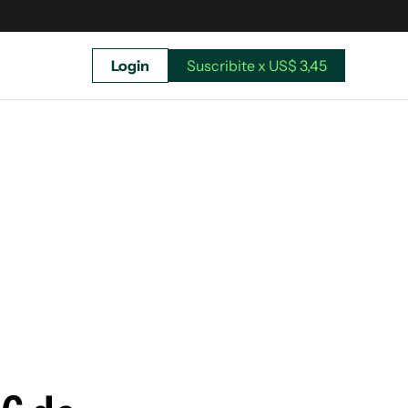
Login
Suscribite x US$ 3,45
uscríbete ahora a El Observador y elegí hasta
donde llegar.
Suscribite x US$ 3,45