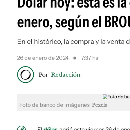
Dólar hoy: esta es la
enero, según el BRO
En el histórico, la compra y la vent
26 de enero de 2024
7:37 hs
Por
Redacción
Foto de banco de imágenes
Pexels
El
dólar
abrió este viernes 26 de en