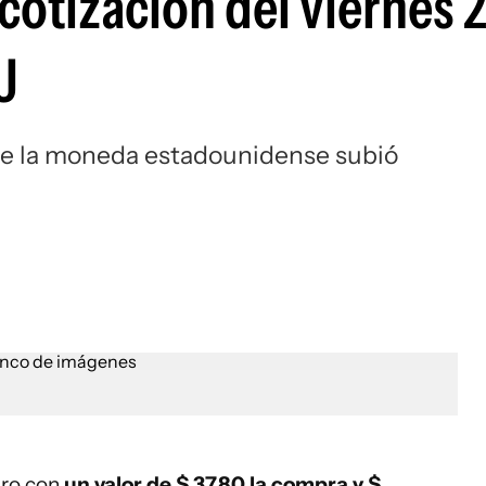
 cotización del viernes 
U
a de la moneda estadounidense subió
ero con
un valor de $ 37,80 la compra y $