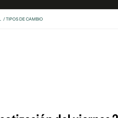
L
/ TIPOS DE CAMBIO
e
S
n
es
Siguenos en:
 y Legales
es especiales
ciones
ters
ina
 Unidos