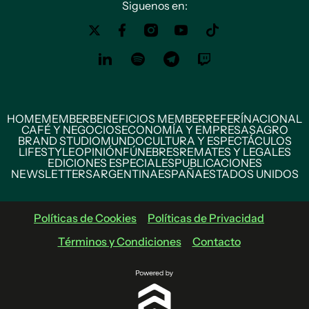
Siguenos en:
HOME
MEMBER
BENEFICIOS MEMBER
REFERÍ
NACIONAL
CAFÉ Y NEGOCIOS
ECONOMÍA Y EMPRESAS
AGRO
BRAND STUDIO
MUNDO
CULTURA Y ESPECTÁCULOS
LIFESTYLE
OPINIÓN
FÚNEBRES
REMATES Y LEGALES
EDICIONES ESPECIALES
PUBLICACIONES
NEWSLETTERS
ARGENTINA
ESPAÑA
ESTADOS UNIDOS
Políticas de Cookies
Políticas de Privacidad
Términos y Condiciones
Contacto