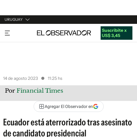
URUGUAY
Suscribite x
URUGUAY
US$ 3,45
ARGENTINA
ESPAÑA
ESTADOS UNIDOS
14 de agosto 2023
11:25 hs
Por
Financial Times
Agregar El Observador en
Ecuador está aterrorizado tras asesinato
de candidato presidencial