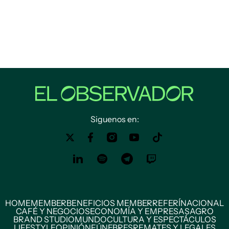
Siguenos en:
HOME
MEMBER
BENEFICIOS MEMBER
REFERÍ
NACIONAL
CAFÉ Y NEGOCIOS
ECONOMÍA Y EMPRESAS
AGRO
BRAND STUDIO
MUNDO
CULTURA Y ESPECTÁCULOS
LIFESTYLE
OPINIÓN
FÚNEBRES
REMATES Y LEGALES