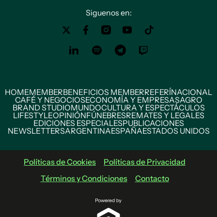
Siguenos en:
HOME
MEMBER
BENEFICIOS MEMBER
REFERÍ
NACIONAL
CAFÉ Y NEGOCIOS
ECONOMÍA Y EMPRESAS
AGRO
BRAND STUDIO
MUNDO
CULTURA Y ESPECTÁCULOS
LIFESTYLE
OPINIÓN
FÚNEBRES
REMATES Y LEGALES
EDICIONES ESPECIALES
PUBLICACIONES
NEWSLETTERS
ARGENTINA
ESPAÑA
ESTADOS UNIDOS
Políticas de Cookies
Políticas de Privacidad
Términos y Condiciones
Contacto