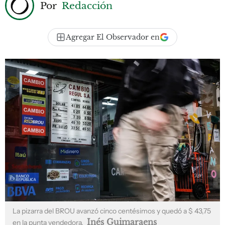
Por
Redacción
Agregar El Observador en
La pizarra del BROU avanzó cinco centésimos y quedó a $ 43,75
Inés Guimaraens
en la punta vendedora.