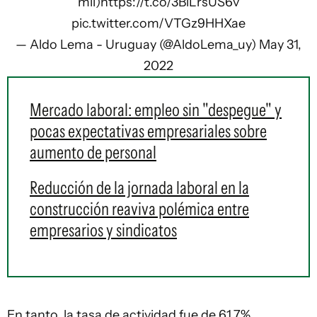
mil)
https://t.co/3BlLrsUS6v
pic.twitter.com/VTGz9HHXae
— Aldo Lema - Uruguay (@AldoLema_uy)
May 31,
2022
Mercado laboral: empleo sin "despegue" y
pocas expectativas empresariales sobre
aumento de personal
Reducción de la jornada laboral en la
construcción reaviva polémica entre
empresarios y sindicatos
En tanto, la tasa de actividad fue de 61,7%,