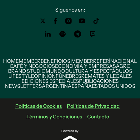
Siguenos en:
HOME
MEMBER
BENEFICIOS MEMBER
REFERÍ
NACIONAL
CAFÉ Y NEGOCIOS
ECONOMÍA Y EMPRESAS
AGRO
BRAND STUDIO
MUNDO
CULTURA Y ESPECTÁCULOS
LIFESTYLE
OPINIÓN
FÚNEBRES
REMATES Y LEGALES
EDICIONES ESPECIALES
PUBLICACIONES
NEWSLETTERS
ARGENTINA
ESPAÑA
ESTADOS UNIDOS
Políticas de Cookies
Políticas de Privacidad
Términos y Condiciones
Contacto