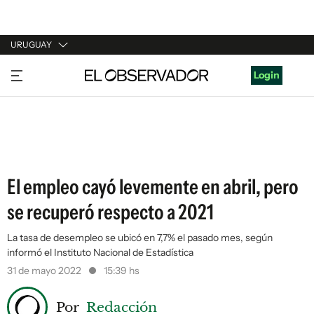
URUGUAY
URUGUAY
Login
ARGENTINA
ESPAÑA
ESTADOS UNIDOS
El empleo cayó levemente en abril, pero
se recuperó respecto a 2021
La tasa de desempleo se ubicó en 7,7% el pasado mes, según
informó el Instituto Nacional de Estadística
31 de mayo 2022
15:39 hs
Por
Redacción