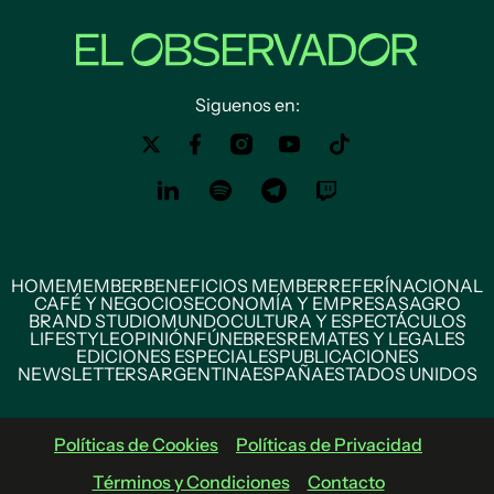
Siguenos en:
HOME
MEMBER
BENEFICIOS MEMBER
REFERÍ
NACIONAL
CAFÉ Y NEGOCIOS
ECONOMÍA Y EMPRESAS
AGRO
BRAND STUDIO
MUNDO
CULTURA Y ESPECTÁCULOS
LIFESTYLE
OPINIÓN
FÚNEBRES
REMATES Y LEGALES
EDICIONES ESPECIALES
PUBLICACIONES
NEWSLETTERS
ARGENTINA
ESPAÑA
ESTADOS UNIDOS
Políticas de Cookies
Políticas de Privacidad
Términos y Condiciones
Contacto