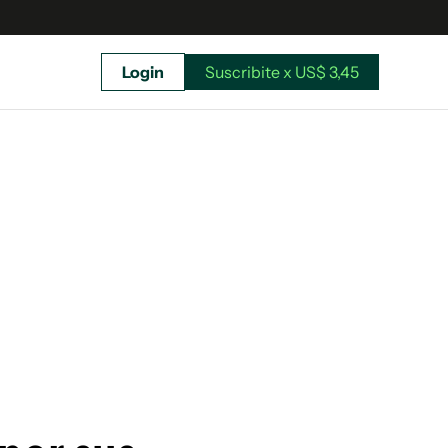
Login
Suscribite x US$ 3,45
uscríbete ahora a El Observador y elegí hasta
donde llegar.
Suscribite x US$ 3,45