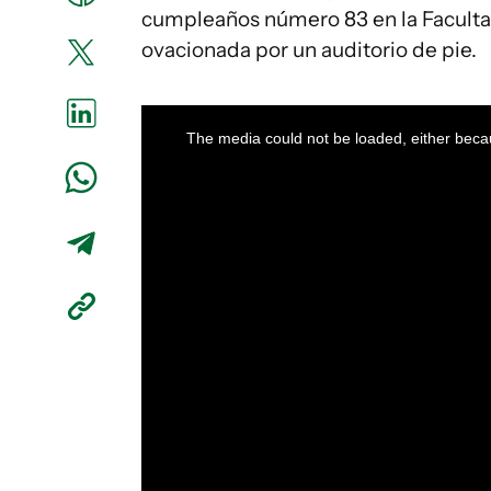
cumpleaños número 83 en la Faculta
ovacionada por un auditorio de pie.
This
is
a
The media could not be loaded, either becau
modal
window.