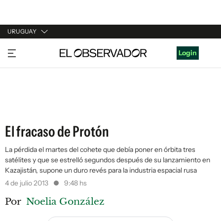
URUGUAY
URUGUAY
Login
ARGENTINA
ESPAÑA
ESTADOS UNIDOS
El fracaso de Protón
La pérdida el martes del cohete que debía poner en órbita tres
satélites y que se estrelló segundos después de su lanzamiento en
Kazajistán, supone un duro revés para la industria espacial rusa
4 de julio 2013
9:48 hs
Por
Noelia González