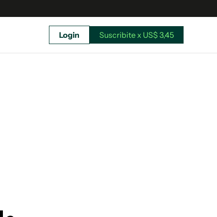
Login
Suscribite x US$ 3,45
uscríbete ahora a El Observador y elegí hasta
donde llegar.
Suscribite x US$ 3,45