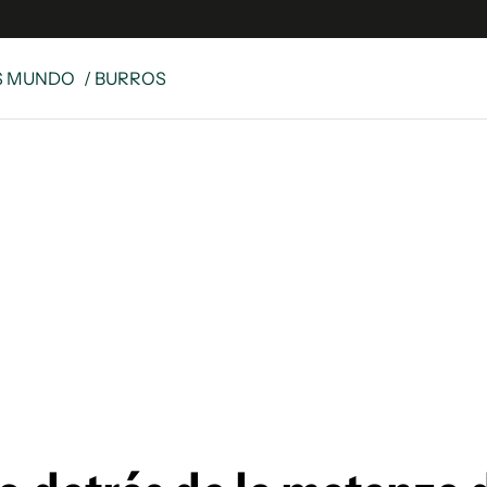
S MUNDO
/ BURROS
e
S
n
es
Siguenos en:
 y Legales
es especiales
ciones
ters
ina
 Unidos