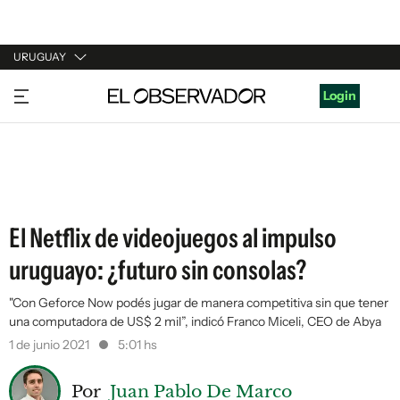
URUGUAY
URUGUAY
Login
ARGENTINA
ESPAÑA
ESTADOS UNIDOS
El Netflix de videojuegos al impulso
uruguayo: ¿futuro sin consolas?
"Con Geforce Now podés jugar de manera competitiva sin que tener
una computadora de US$ 2 mil”, indicó Franco Miceli, CEO de Abya
1 de junio 2021
5:01 hs
Por
Juan Pablo De Marco